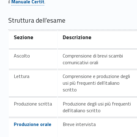
il
Manuale Certit
.
o
A
Struttura dell’esame
1
Sezione
Descrizione
:
l
Ascolto
Comprensione di brevi scambi
comunicativi orali
i
Lettura
Comprensione e produzione degli
v
usi più frequenti dell’italiano
scritto
e
l
Produzione scritta
Produzione degli usi più frequenti
dell’italiano scritto
l
Link identifier #identifier__18646-2
Produzione orale
Breve intervista
o