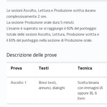
d
Le sezioni Ascolto, Lettura e Produzione scritta durano
i
complessivamente 2 ore.
c
La sezione Produzione orale dura 5 minuti.
L’esame è superato se si raggiunge il 60% del punteggio
o
totale delle sezioni
Ascolto, Lettura, Produzione scritta e
n
il 60% del punteggio nella sezione di Produzione orale
.
t
Descrizione delle prove
a
Prova
Testi
Tecnica
t
t
Ascolto
1
Brevi testi,
Scelta binaria
o
annunci, dialoghi
con immagini (A
oppure B)
, 6
item