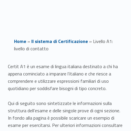
Home
»
Il sistema di Certificazione
»
Livello A1:
livello di contatto
L
Certit
A1 è un esame di lingua italiana destinato a chi ha
appena cominciato a imparare l’italiano e che riesce a
i
comprendere e utilizzare espressioni familiari di uso
v
quotidiano per soddisfare bisogni di tipo concreto.
e
Qui di seguito sono sintetizzate le informazioni sulla
struttura dell’esame e delle singole prove di ogni sezione.
l
In fondo alla pagina è possibile scaricare un esempio di
l
esame per esercitarsi. Per ulteriori informazioni consultare
Link identifier #identifier__16978-1