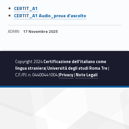
Link identifier #identifier__38660-3
CERTIT_A1
Link identifier #identifier__147480-4
CERTIT_A1 Audio_prova d’ascolto
ADMIN
17 Novembre 2025
Skip back to navigation
Copyright 2024
Certificazione dell’italiano come
lingua straniera
|
Università degli studi Roma Tre
|
C.F./P.I. n. 04400441004 |
Privacy
|
Note Legali