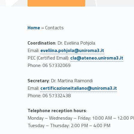
Home
»
Contacts
C
Coordination
: Dr. Eveliina Pohjola
Link identifier #identifier__153711-1
Email:
eveliina.pohjola@uniroma3.it
Link identifier #identifier__61804-2
o
PEC (Certified Email):
cla@ateneo.uniroma3.it
Phone: 06 57332069
n
Secretary
: Dr. Martina Raimondi
t
Link identifier #identifier__51031-3
Email:
certificazioneitaliano@uniroma3.it
Phone: 06 57332438
a
Telephone reception hours
:
c
Monday – Wednesday – Friday: 10:00 AM – 12:00 
Tuesday – Thursday: 2:00 PM – 4:00 PM