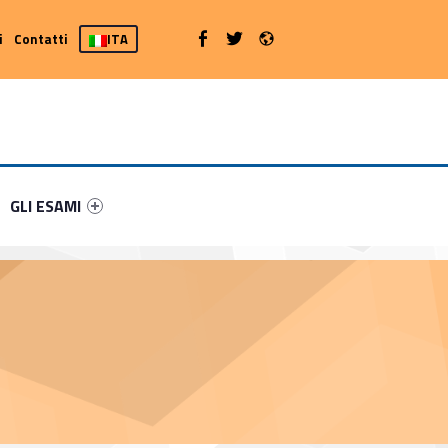
Radio
WebMan on Facebook
WebMan on Twitter
i
Contatti
ITA
niera
-31674-4
Link identifier #link-menu-primary-44957-5
GLI ESAMI